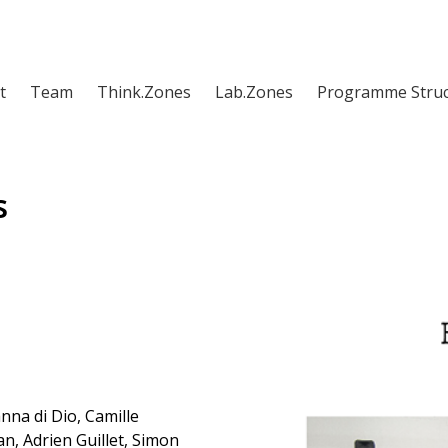
t
Team
Think.Zones
Lab.Zones
Programme Struc
s
nna di Dio, Camille
, Adrien Guillet, Simon