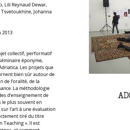
, Lili Reynaud Dewar,
e Tsvetoukhine, Johanna
n 2013
t collectif, performatif
e séminaire éponyme,
Adriatica. Les projets que
rnent bien sûr autour de
 de l’oralité, de la
rmance. La méthodologie
des d’enseignement de
 le plus souvent en
s sur l’art à une évaluation
ctement tiré du titre
 Teaching ». Il est
seigner, et comment