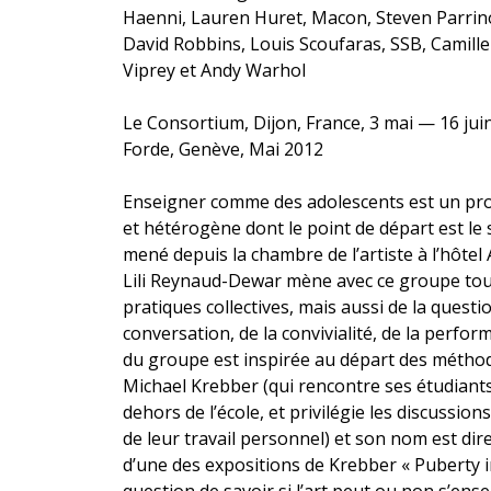
Haenni, Lauren Huret, Macon, Steven Parrino
David Robbins, Louis Scoufaras, SSB, Camill
Viprey et Andy Warhol
Le Consortium, Dijon, France, 3 mai — 16 jui
Forde, Genève, Mai 2012
Enseigner comme des adolescents est un proje
et hétérogène dont le point de départ est l
mené depuis la chambre de l’artiste à l’hôtel 
Lili Reynaud-Dewar mène avec ce groupe tou
pratiques collectives, mais aussi de la question
conversation, de la convivialité, de la perfo
du groupe est inspirée au départ des métho
Michael Krebber (qui rencontre ses étudiants
dehors de l’école, et privilégie les discussion
de leur travail personnel) et son nom est dire
d’une des expositions de Krebber « Puberty in
question de savoir si l’art peut ou non s’en